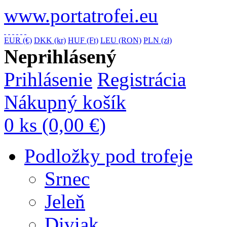
www.portatrofei.eu
EUR (€)
DKK (kr)
HUF (Ft)
LEU (RON)
PLN (zł)
Neprihlásený
Prihlásenie
Registrácia
Nákupný košík
0 ks
(0,00 €)
Podložky pod trofeje
Srnec
Jeleň
Diviak